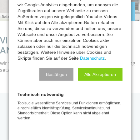
wir Google-Analytics eingebunden, um anonym die
Zugriffsraten auf unsere Webseite zu messen.
MENÜ
Außerdem zeigen wir gelegentlich Youtube-Videos.
Beispielhafte Illustration
Mit Klick auf den Alle akzeptieren-Button erlauben
Sie uns, diese zu verwenden und helfen uns, unsere
Webseite und unser Angebot zu verbessern. Sie
VIELEN DANK FÜR DEINE
können aber auch nur einzelnen Cookies aktiv
zulassen oder nur die technisch notwendigen
ANFRAGE...
bestätigen. Weitere Hinweise über Cookies und
Skripte finden Sie auf der Seite
Datenschutz
.
wir werden uns so bald wie möglich mit dir in Verbindung
setzen.
Bestätigen
Alle Akzeptieren
Technisch notwendig
Tools, die wesentliche Services und Funktionen ermöglichen,
einschließlich Identitätsprüfung, Servicekontinuität und
KRAMS Immobilien GmbH
Standortsicherheit. Diese Option kann nicht abgelehnt
werden.
Kaiserpassage 9
72764 Reutlingen
Tel +49 7121 930750