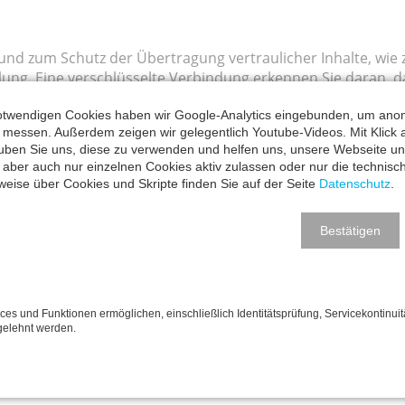
und zum Schutz der Übertragung vertraulicher Inhalte, wie z
ung. Eine verschlüsselte Verbindung erkennen Sie daran, da
bol in Ihrer Browserzeile. Wenn die SSL Verschlüsselung akt
twendigen Cookies haben wir Google-Analytics eingebunden, um anon
rden.
messen. Außerdem zeigen wir gelegentlich Youtube-Videos. Mit Klick a
ebook-Plugins (Like-Button)
auben Sie uns, diese zu verwenden und helfen uns, unsere Webseite u
 aber auch nur einzelnen Cookies aktiv zulassen oder nur die technis
Netzwerks Facebook, Anbieter Facebook Inc., 1 Hacker Way, Me
weise über Cookies und Skripte finden Sie auf der Seite
Datenschutz
.
ebook-Logo oder dem "Like-Button" ("Gefällt mir") auf unse
ebook.com/docs/plugins/
.
Bestätigen
das Plugin eine direkte Verbindung zwischen Ihrem Browser
s Sie mit Ihrer IP-Adresse unsere Seite besucht haben. Wen
oggt sind, können Sie die Inhalte unserer Seiten auf Ihrem
utzerkonto zuordnen. Wir weisen darauf hin, dass wir als 
ices und Funktionen ermöglichen, einschließlich Identitätsprüfung, Servicekontinuit
gelehnt werden.
 durch Facebook erhalten. Weitere Informationen hierzu fi
licy.php
.
Besuch unserer Seiten Ihrem Facebook-Nutzerkonto zuordne