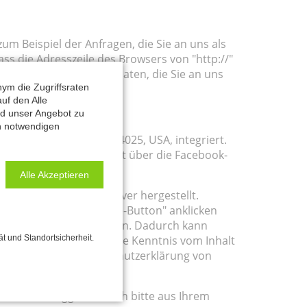
um Beispiel der Anfragen, die Sie an uns als
ss die Adresszeile des Browsers von "http://"
iviert ist, können die Daten, die Sie an uns
ym die Zugriffsraten
uf den Alle
nd unser Angebot zu
ch notwendigen
nlo Park, California 94025, USA, integriert.
rer Seite. Eine Übersicht über die Facebook-
Alle Akzeptieren
 und dem Facebook-Server hergestellt.
n Sie den Facebook "Like-Button" anklicken
 Facebook-Profil verlinken. Dadurch kann
Anbieter der Seiten keine Kenntnis vom Inhalt
ät und Standortsicherheit.
nden Sie in der Datenschutzerklärung von
n kann, loggen Sie sich bitte aus Ihrem