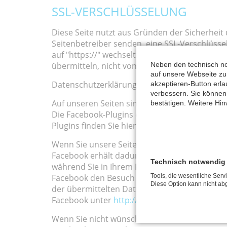
SSL-VERSCHLÜSSELUNG
Diese Seite nutzt aus Gründen der Sicherheit 
Seitenbetreiber senden, eine SSL-Verschlüssel
auf "https://" wechselt und an dem Schloss-Sym
Neben den technisch no
übermitteln, nicht von Dritten mitgelesen we
auf unsere Webseite zu 
Datenschutzerklärung für die Nutzung von Fac
akzeptieren-Button erl
verbessern. Sie können
Auf unseren Seiten sind Plugins des sozialen 
bestätigen. Weitere Hin
Die Facebook-Plugins erkennen Sie an dem Fac
Plugins finden Sie hier:
http://developers.fac
Wenn Sie unsere Seiten besuchen, wird über 
Facebook erhält dadurch die Information, das
Technisch notwendig
während Sie in Ihrem Facebook-Account eingel
Facebook den Besuch unserer Seiten Ihrem Ben
Tools, die wesentliche Serv
Diese Option kann nicht ab
der übermittelten Daten sowie deren Nutzung
Facebook unter
http://de-de.facebook.com/po
Wenn Sie nicht wünschen, dass Facebook den 