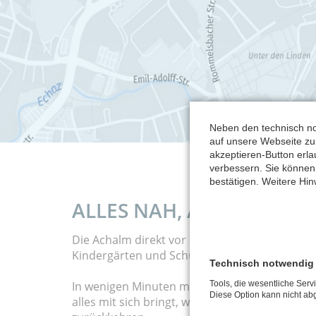
Neben den technisch no
auf unsere Webseite zu 
akzeptieren-Button erl
verbessern. Sie können
bestätigen. Weitere Hin
ALLES NAH, ALLES DA
Die Achalm direkt vor der Haustüre und gleic
Kindergärten und Schulen – ideal für Familien,
Technisch notwendig
Tools, die wesentliche Serv
In wenigen Minuten mit dem Auto an den nächs
Diese Option kann nicht ab
alles mit sich bringt, was das Wohnen lebensw