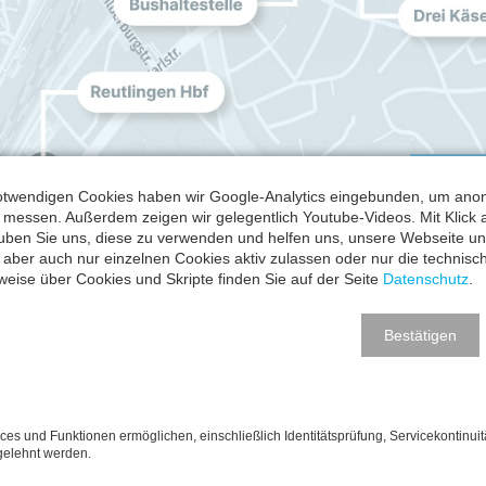
HOME
twendigen Cookies haben wir Google-Analytics eingebunden, um anon
messen. Außerdem zeigen wir gelegentlich Youtube-Videos. Mit Klick a
auben Sie uns, diese zu verwenden und helfen uns, unsere Webseite u
 aber auch nur einzelnen Cookies aktiv zulassen oder nur die technis
weise über Cookies und Skripte finden Sie auf der Seite
Datenschutz
.
Bestätigen
hzeitig kurze Wege in die Reutlinger Innenstadt. Wenige Min
 Berufstätige und Best Ager zugleich.
ices und Funktionen ermöglichen, einschließlich Identitätsprüfung, Servicekontinuit
ten Einkaufsmöglichkeiten, auf der B28 und B312 in Richtu
gelehnt werden.
ert macht. Kein Wunder also, dass Familien, Paare und Rück