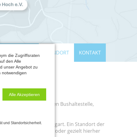
WOHNUNGEN
STANDORT
KONTAKT
ym die Zugriffsraten
uf den Alle
nd unser Angebot zu
ch notwendigen
Alle Akzeptieren
uten Fußweg zur nächsten Bushaltestelle,
ät und Standortsicherheit.
ng Metzingen und Stuttgart. Ein Standort der
kehrer gerne bleiben – oder gezielt hierher