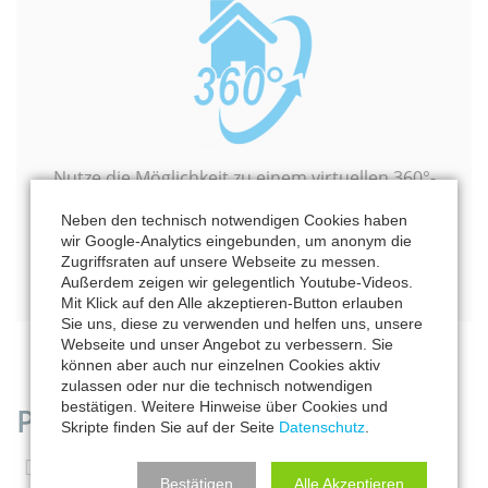
Nutze die Möglichkeit zu einem virtuellen 360°-
Rundgang durch eine unserer Wohnungen.
Neben den technisch notwendigen Cookies haben
Nimm dir ein paar Minuten Zeit
wir Google-Analytics eingebunden, um anonym die
Zugriffsraten auf unsere Webseite zu messen.
und tritt ein in
Wohnung 9
.
Außerdem zeigen wir gelegentlich Youtube-Videos.
Mit Klick auf den Alle akzeptieren-Button erlauben
Sie uns, diese zu verwenden und helfen uns, unsere
Webseite und unser Angebot zu verbessern. Sie
können aber auch nur einzelnen Cookies aktiv
zulassen oder nur die technisch notwendigen
bestätigen. Weitere Hinweise über Cookies und
PROJEKTDETAILS
Skripte finden Sie auf der Seite
Datenschutz
.
Absolute Rarität für Familien: 4- oder 5-Zimmer-
Bestätigen
Alle Akzeptieren