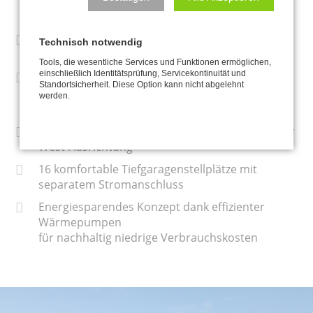
Erdgeschoss-
wohnungen mit eigenem Garten (200 m²)
Penthouse-Wohnungen mit bis zu 180 m²
Technisch notwendig
Wohnfläche
Tools, die wesentliche Services und Funktionen ermöglichen,
einschließlich Identitätsprüfung, Servicekontinuität und
Schwellenfreier Zugang mit dem Aufzug über die
Standortsicherheit. Diese Option kann nicht abgelehnt
Hauseingänge und die Tiefgarage in jede
werden.
Wohnung
Großzügige Balkone oder Terrassen in Süd- oder
West-Ausrichtung
16 komfortable Tiefgaragenstellplätze mit
separatem Stromanschluss
Energiesparendes Konzept dank effizienter
Wärmepumpen
für nachhaltig niedrige Verbrauchskosten